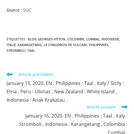
Source :
SGC.
ÉTIQUETTES :
BLOG GEORGES VITTON
,
COLOMBIE
,
CUMBAL
,
INDONESIE
,
ITALIE
,
KARANGETANG
,
LE CHAUDRON DE VULCAIN
,
PHILIPPINES
,
STROMBOLI
,
TAAL
Read
Article précédent
more
January 15, 2020. EN . Philippines : Taal , Italy / Sicily :
articles
Etna , Peru : Ubinas , New Zealand : White Island ,
Indonesia : Anak Krakatau .
Article suivant
January 16, 2020. EN . Philippines : Taal , Italy :
Stromboli , Indonesia : Karangetang , Colombia :
Cumbal .