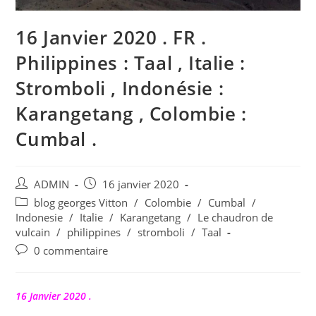
16 Janvier 2020 . FR .
Philippines : Taal , Italie :
Stromboli , Indonésie :
Karangetang , Colombie :
Cumbal .
Auteur/autrice
Publication
ADMIN
16 janvier 2020
de
publiée :
Post
blog georges Vitton
/
Colombie
/
Cumbal
/
la
category:
Indonesie
/
Italie
/
Karangetang
/
Le chaudron de
publication :
vulcain
/
philippines
/
stromboli
/
Taal
Commentaires
0 commentaire
de
la
publication :
16 Janvier 2020 .