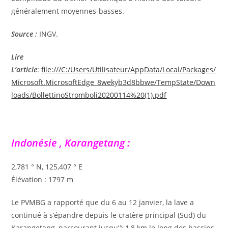
généralement moyennes-basses.
Source :
INGV.
Lire
L’article
:
file:///C:/Users/Utilisateur/AppData/Local/Packages/
Microsoft.MicrosoftEdge_8wekyb3d8bbwe/TempState/Down
loads/BollettinoStromboli20200114%20(1).pdf
Indonésie , Karangetang :
2,781 ° N, 125,407 ° E
Élévation : 1797 m
Le PVMBG a rapporté que du 6 au 12 janvier, la lave a
continué à s’épandre depuis le cratère principal (Sud) du
Karangetang, parcourant jusqu’à 1,8 km le long des bassins