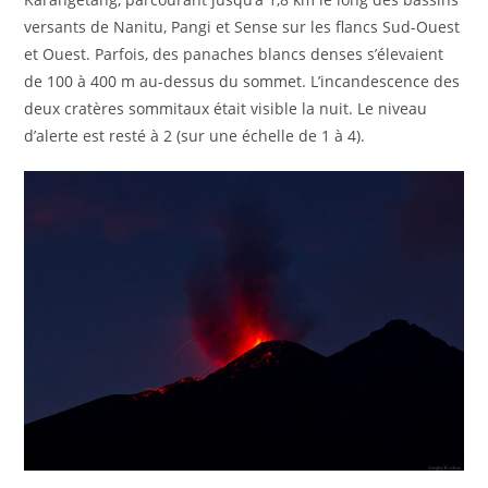
versants de Nanitu, Pangi et Sense sur les flancs Sud-Ouest
et Ouest. Parfois, des panaches blancs denses s’élevaient
de 100 à 400 m au-dessus du sommet. L’incandescence des
deux cratères sommitaux était visible la nuit. Le niveau
d’alerte est resté à 2 (sur une échelle de 1 à 4).