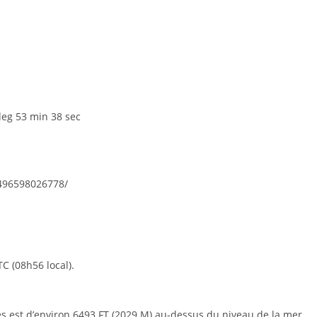
deg 53 min 38 sec
0496598026778/
C (08h56 local).
 est d’environ 6493 FT (2029 M) au-dessus du niveau de la mer,