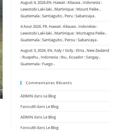
August 4, 2026.EN. Hawaii : Kilauea , Indonesia :
Lewotobi Laki-laki , Martinique : Mount Pelée ,
Guatemala : Santiaguito , Peru : Sabancaya .
4 Aout 2026. FR. Hawaii : Kilauea , Indonésie :
Lewotobi Laki-laki , Martinique : Montagne Pelée ,
Guatemala : Santiaguito , Perou : Sabancaya .
August 3, 2026. EN. Italy / Sicily : Etna , New Zealand
: Ruapehu , Indonesia : Ibu , Ecuador : Sangay ,
Guatemala : Fuego .
Commentaires Récents
ADMIN
dans
Le Blog
Fanou88
dans
Le Blog
ADMIN
dans
Le Blog
Fanou88
dans
Le Blog