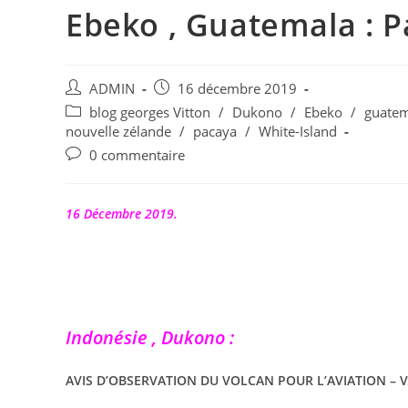
Ebeko , Guatemala : P
Auteur/autrice
Publication
ADMIN
16 décembre 2019
de
publiée :
Post
blog georges Vitton
/
Dukono
/
Ebeko
/
guatem
la
category:
nouvelle zélande
/
pacaya
/
White-Island
publication :
Commentaires
0 commentaire
de
la
publication :
16 Décembre 2019.
Indonésie , Dukono :
AVIS D’OBSERVATION DU VOLCAN POUR L’AVIATION – 