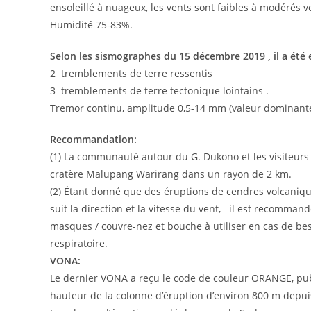
ensoleillé à nuageux, les vents sont faibles à modérés v
Humidité 75-83%.
Selon les sismographes du 15 décembre 2019 , il a été 
2 tremblements de terre ressentis
3 tremblements de terre tectonique lointains .
Tremor continu, amplitude 0,5-14 mm (valeur dominant
Recommandation:
(1) La communauté autour du G. Dukono et les visiteurs 
cratère Malupang Warirang dans un rayon de 2 km.
(2) Étant donné que des éruptions de cendres volcaniq
suit la direction et la vitesse du vent, il est recomm
masques / couvre-nez et bouche à utiliser en cas de bes
respiratoire.
VONA:
Le dernier VONA a reçu le code de couleur ORANGE, publ
hauteur de la colonne d’éruption d’environ 800 m depu