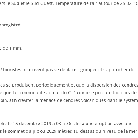
ers le Sud et le Sud-Ouest. Température de l’air autour de 25-32 ° C
enregistré:
e de 1 mm)
/ touristes ne doivent pas se déplacer, grimper et s’approcher du
ues se produisent périodiquement et que la dispersion des cendre
andé que la communauté autour du G.Dukono se procure toujours de
oin, afin d’éviter la menace de cendres volcaniques dans le systè
ié le 15 décembre 2019 à 08 h 56 , lié à une éruption avec une
is le sommet du pic ou 2029 mètres au-dessus du niveau de la mer