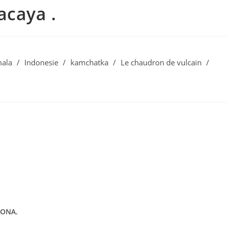
acaya .
ala
/
Indonesie
/
kamchatka
/
Le chaudron de vulcain
/
VONA.