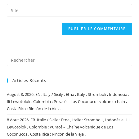
username
email
Saisir
to
address
l’URL
comment
to
de
comment
votre
site
(facultatif)
Articles Récents
August 8, 2026. EN. Italy / Sicily : Etna , Italy : Stromboli , Indonesia :
Ili Lewotolok , Colombia : Puracé – Los Coconucos volcanic chain ,
Costa Rica : Rincón de la Vieja .
8 Aout 2026. FR. Italie / Sicile : Etna , Italie : Stromboli , Indonésie : Ili
Lewotolok , Colombie : Puracé – Chaîne volcanique de Los
Coconucos , Costa Rica : Rincon de la Vieja .