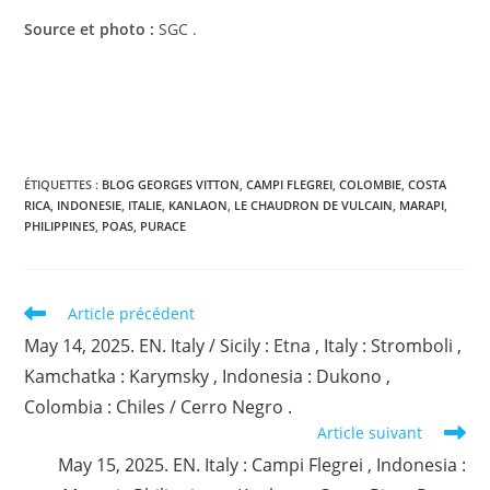
Source et photo :
SGC .
ÉTIQUETTES :
BLOG GEORGES VITTON
,
CAMPI FLEGREI
,
COLOMBIE
,
COSTA
RICA
,
INDONESIE
,
ITALIE
,
KANLAON
,
LE CHAUDRON DE VULCAIN
,
MARAPI
,
PHILIPPINES
,
POAS
,
PURACE
Read
Article précédent
more
May 14, 2025. EN. Italy / Sicily : Etna , Italy : Stromboli ,
articles
Kamchatka : Karymsky , Indonesia : Dukono ,
Colombia : Chiles / Cerro Negro .
Article suivant
May 15, 2025. EN. Italy : Campi Flegrei , Indonesia :