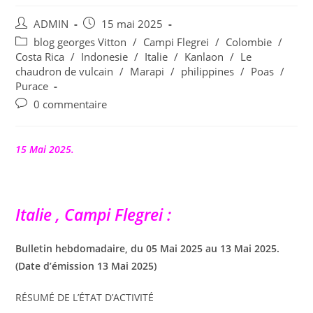
Auteur/autrice
Publication
ADMIN
15 mai 2025
de
publiée :
Post
blog georges Vitton
/
Campi Flegrei
/
Colombie
/
la
category:
Costa Rica
/
Indonesie
/
Italie
/
Kanlaon
/
Le
publication :
chaudron de vulcain
/
Marapi
/
philippines
/
Poas
/
Purace
Commentaires
0 commentaire
de
la
publication :
15 Mai 2025.
Italie , Campi Flegrei :
Bulletin hebdomadaire, du 05 Mai 2025 au 13 Mai 2025.
(Date d’émission 13 Mai 2025)
RÉSUMÉ DE L’ÉTAT D’ACTIVITÉ