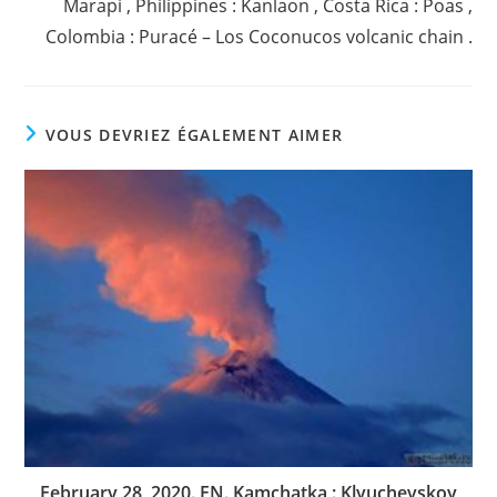
Marapi , Philippines : Kanlaon , Costa Rica : Poas ,
Colombia : Puracé – Los Coconucos volcanic chain .
VOUS DEVRIEZ ÉGALEMENT AIMER
February 28, 2020. EN. Kamchatka : Klyuchevskoy