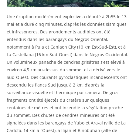
Une éruption modérément explosive a débuté à 2h55 le 13
mai et a duré cinq minutes, d’après les données sismiques
et infrasonores. Des grondements audibles ont été
entendus dans les barangays du Negros Oriental,
notamment à Pula et Canlaon City (10 km Est-Sud-Est), et à
La Castellana (16 km Sud-Ouest) dans le Negros Occidental.
Un volumineux panache de cendres grisâtres s’est élevé à
environ 4,5 km au-dessus du sommet et a dérivé vers le
Sud-Ouest. Des courants pyroclastiques incandescents ont
descendu les flancs Sud jusqu’à 2 km, d’après la
surveillance visuelle et thermique par caméra. De gros
fragments ont été éjectés du cratère sur quelques
centaines de mètres et ont incendié la végétation proche
du sommet. Des chutes de cendres mineures ont été
signalées dans les barangays de Yubo et Ara-al (ville de La
Carlota, 14 km à l’Ouest), à Ilijan et Binobuhan (ville de