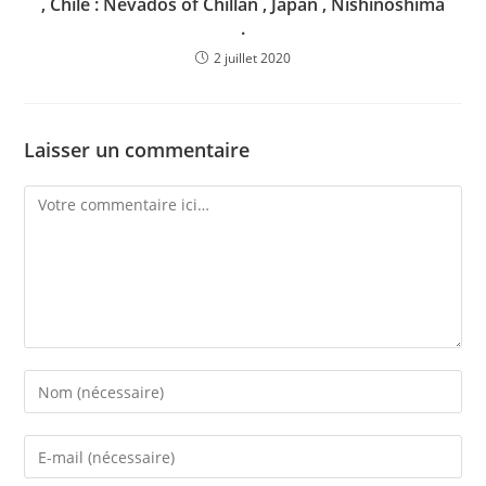
, Chile : Nevados of Chillan , Japan , Nishinoshima
.
2 juillet 2020
Laisser un commentaire
Comment
Enter
your
name
Enter
or
your