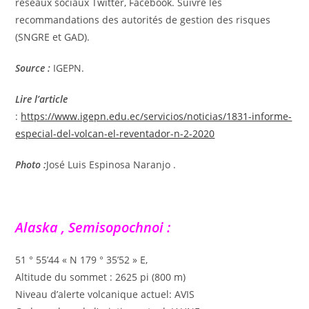
réseaux sociaux Twitter, Facebook. Suivre les
recommandations des autorités de gestion des risques
(SNGRE et GAD).
Source :
IGEPN.
Lire l’article
:
https://www.igepn.edu.ec/servicios/noticias/1831-informe-
especial-del-volcan-el-reventador-n-2-2020
Photo :
José Luis Espinosa Naranjo .
Alaska , Semisopochnoi :
51 ° 55’44 « N 179 ° 35’52 » E,
Altitude du sommet : 2625 pi (800 m)
Niveau d’alerte volcanique actuel: AVIS