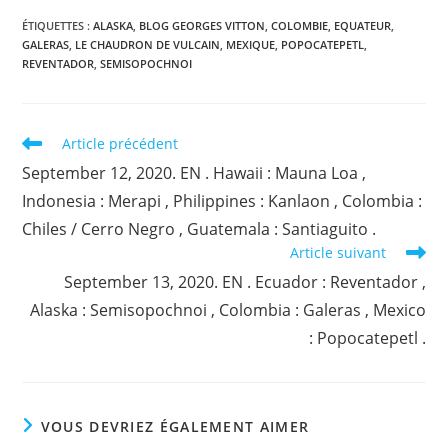
ÉTIQUETTES :
ALASKA
,
BLOG GEORGES VITTON
,
COLOMBIE
,
EQUATEUR
,
GALERAS
,
LE CHAUDRON DE VULCAIN
,
MEXIQUE
,
POPOCATEPETL
,
REVENTADOR
,
SEMISOPOCHNOI
Read
Article précédent
more
September 12, 2020. EN . Hawaii : Mauna Loa ,
articles
Indonesia : Merapi , Philippines : Kanlaon , Colombia :
Chiles / Cerro Negro , Guatemala : Santiaguito .
Article suivant
September 13, 2020. EN . Ecuador : Reventador ,
Alaska : Semisopochnoi , Colombia : Galeras , Mexico
: Popocatepetl .
VOUS DEVRIEZ ÉGALEMENT AIMER