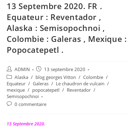
13 Septembre 2020. FR .
Equateur : Reventador ,
Alaska : Semisopochnoi ,
Colombie : Galeras , Mexique :
Popocatepetl .
Auteur/autrice
Publication
ADMIN
13 septembre 2020
de
publiée :
Post
Alaska
/
blog georges Vitton
/
Colombie
/
la
category:
Equateur
/
Galeras
/
Le chaudron de vulcain
/
publication :
mexique
/
popocatepetl
/
Reventador
/
Semisopochnoi
Commentaires
0 commentaire
de
la
publication :
13 Septembre 2020.