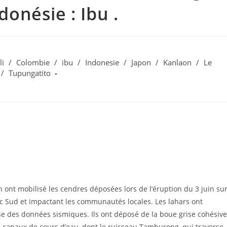
donésie : Ibu .
li
/
Colombie
/
ibu
/
Indonesie
/
Japon
/
Kanlaon
/
Le
/
Tupungatito
 ont mobilisé les cendres déposées lors de l’éruption du 3 juin su
nc Sud et impactant les communautés locales. Les lahars ont
 des données sismiques. Ils ont déposé de la boue grise cohésive
 canaux de cours d’eau, dont le ruisseau Tamburong, qui traverse