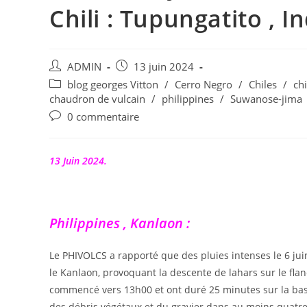
Chili : Tupungatito , In
Auteur/autrice
Publication
ADMIN
13 juin 2024
de
publiée :
Post
blog georges Vitton
/
Cerro Negro
/
Chiles
/
chi
la
category:
chaudron de vulcain
/
philippines
/
Suwanose-jima
publication :
Commentaires
0 commentaire
de
la
publication :
13 Juin 2024.
Philippines , Kanlaon :
Le PHIVOLCS a rapporté que des pluies intenses le 6 juin
le Kanlaon, provoquant la descente de lahars sur le fla
commencé vers 13h00 et ont duré 25 minutes sur la base
des débris végétaux et du gravier dans au moins quatre