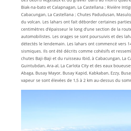
Biak-na-bato et Calapnagan, La Castellana ; Rivière Int
Cabacungan, La Castellana ; Chutes Padudusan, Masulog, v
du volcan. Les lahars ont fait déborder certaines part
centimètres d’épaisseur le long d’une section de la rout
automobilistes. Les orages se sont poursuivis et des lah
détectés le lendemain. Les lahars ont commencé vers 14
sismiques. Ils ont été décrits comme cohésifs et ressem
chutes Baji-Baji et du ruisseau Ibid, à Cabacungan, La
Guintubdan, Ara-al, La Carlota City et des eaux boueus
Abaga, Busay Mayor, Busay Kapid, Kabkaban, Ezzy, Busa
vapeur se sont élevées de 1,5 à 2 km au-dessus du somme