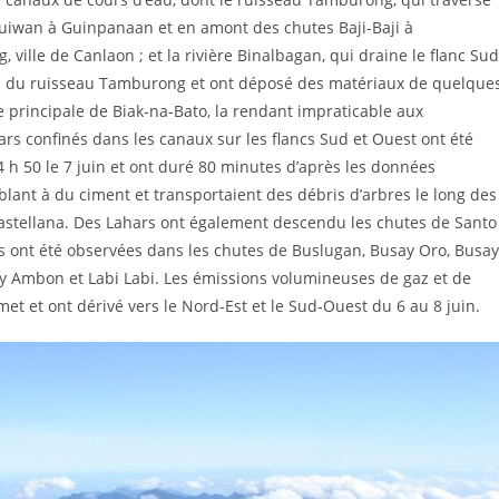
iguiwan à Guinpanaan et en amont des chutes Baji-Baji à
ille de Canlaon ; et la rivière Binalbagan, qui draine le flanc Sud
ies du ruisseau Tamburong et ont déposé des matériaux de quelque
e principale de Biak-na-Bato, la rendant impraticable aux
ars confinés dans les canaux sur les flancs Sud et Ouest ont été
 h 50 le 7 juin et ont duré 80 minutes d’après les données
blant à du ciment et transportaient des débris d’arbres le long des
 Castellana. Des Lahars ont également descendu les chutes de Santo
es ont été observées dans les chutes de Buslugan, Busay Oro, Busay
y Ambon et Labi Labi. Les émissions volumineuses de gaz et de
t et ont dérivé vers le Nord-Est et le Sud-Ouest du 6 au 8 juin.