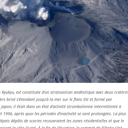
 Ryukyu, est constituée d’un stratovolcan andésitique avec deux cratère
e brisé s’étendant jusqu’à la mer sur le flanc Est et formé par
du Japon, il était dans un état d’activité strombolienne intermittente à
t 1996, après quoi les périodes d’inactivité se sont prolongées. La plus
épais dépôts de scories recouvraient les zones résidentielles et que le
irent la côte Ouest. À la fin de l’éruption, le sommet de l’Otake s’est