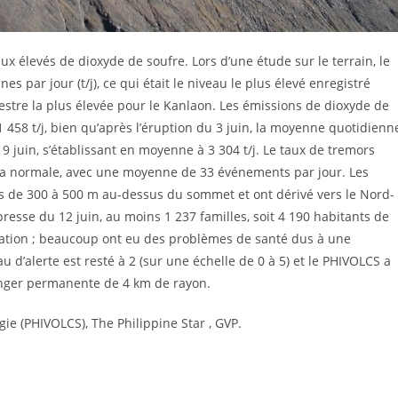
aux élevés de dioxyde de soufre. Lors d’une étude sur le terrain, le
s par jour (t/j), ce qui était le niveau le plus élevé enregistré
estre la plus élevée pour le Kanlaon. Les émissions de dioxyde de
 458 t/j, bien qu’après l’éruption du 3 juin, la moyenne quotidienn
 9 juin, s’établissant en moyenne à 3 304 t/j. Le taux de tremors
 la normale, avec une moyenne de 33 événements par jour. Les
s de 300 à 500 m au-dessus du sommet et ont dérivé vers le Nord-
presse du 12 juin, au moins 1 237 familles, soit 4 190 habitants de
uation ; beaucoup ont eu des problèmes de santé dus à une
 d’alerte est resté à 2 (sur une échelle de 0 à 5) et le PHIVOLCS a
anger permanente de 4 km de rayon.
gie (PHIVOLCS), The Philippine Star , GVP.