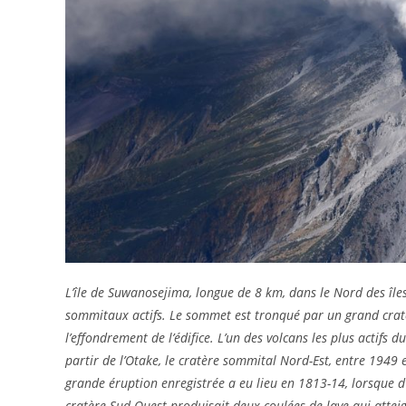
L’île de Suwanosejima, longue de 8 km, dans le Nord des îles
sommitaux actifs. Le sommet est tronqué par un grand cratèr
l’effondrement de l’édifice. L’un des volcans les plus actifs 
partir de l’Otake, le cratère sommital Nord-Est, entre 1949 e
grande éruption enregistrée a eu lieu en 1813-14, lorsque d’
cratère Sud-Ouest produisait deux coulées de lave qui atteign