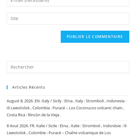
or
your
username
email
Saisir
to
address
l’URL
comment
to
de
comment
votre
site
(facultatif)
Articles Récents
August 8, 2026. EN. Italy / Sicily : Etna , Italy : Stromboli , Indonesia :
Ili Lewotolok , Colombia : Puracé – Los Coconucos volcanic chain ,
Costa Rica : Rincón de la Vieja .
8 Aout 2026. FR. Italie / Sicile : Etna , Italie : Stromboli , Indonésie : Ili
Lewotolok , Colombie : Puracé – Chaîne volcanique de Los