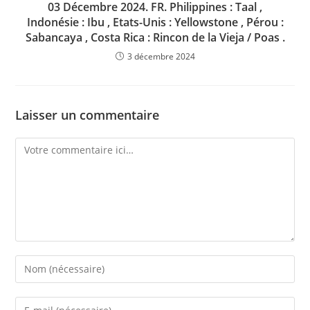
03 Décembre 2024. FR. Philippines : Taal ,
Indonésie : Ibu , Etats-Unis : Yellowstone , Pérou :
Sabancaya , Costa Rica : Rincon de la Vieja / Poas .
3 décembre 2024
Laisser un commentaire
Comment
Enter
your
name
Enter