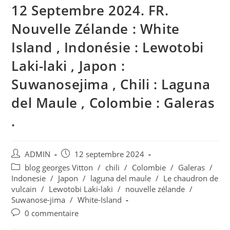
12 Septembre 2024. FR.
Nouvelle Zélande : White
Island , Indonésie : Lewotobi
Laki-laki , Japon :
Suwanosejima , Chili : Laguna
del Maule , Colombie : Galeras
.
Auteur/autrice
Publication
ADMIN
12 septembre 2024
de
publiée :
Post
blog georges Vitton
/
chili
/
Colombie
/
Galeras
/
la
category:
Indonesie
/
Japon
/
laguna del maule
/
Le chaudron de
publication :
vulcain
/
Lewotobi Laki-laki
/
nouvelle zélande
/
Suwanose-jima
/
White-Island
Commentaires
0 commentaire
de