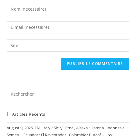
Enter
your
name
Enter
or
your
username
email
Saisir
to
address
l’URL
comment
to
de
comment
votre
site
(facultatif)
Articles Récents
August 9, 2026. EN . Italy / Sicily : Etna , Alaska : Iliamna , Indonesia :
Semeru , Ecuador : El Reventador , Colombia : Puracé – Los