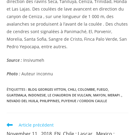
direction des ravins Seca, Taniluyá, Ceniza, Trinidad, Honda
et Las Lajas. Des coulées de lave avancent en direction du
canyon de Ceniza , sur une longueur de 1 000 m, des
avalanches se produisent à l’avant de la coulée . Des chutes
de cendres sont signalées à Panimaché, El, Porvenir,
Morelia, Santa Sofia, Sangre de Cristo, Finca Palo Verde, San
Pedro Yepocapa, entre autres.
Source :
Insivumeh
Photo :
Auteur inconnu
ÉTIQUETTES :
BLOG GEORGES VITTON
,
CHILI
,
COLOMBIE
,
FUEGO
,
GUATEMALA
,
INDONESIE
,
LE CHAUDRON DE VULCAIN
,
MAYON
,
MERAPI .
,
NEVADO DEL HUILA
,
PHILIPPINES
,
PUYEHUE / CORDON CAULLE
Read
Article précédent
more
November 11 , 2018. EN. Chile : Lascar , Mexico :