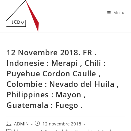
Skip
to
Menu
content
12 Novembre 2018. FR .
Indonesie : Merapi , Chili :
Puyehue Cordon Caulle ,
Colombie : Nevado del Huila ,
Philippines : Mayon ,
Guatemala : Fuego .
Auteur/autrice
Publication
ADMIN
12 novembre 2018
de
publiée :