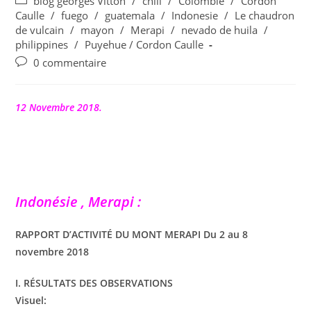
Post
blog georges Vitton
/
chili
/
Colombie
/
Cordon
la
category:
Caulle
/
fuego
/
guatemala
/
Indonesie
/
Le chaudron
publication :
de vulcain
/
mayon
/
Merapi
/
nevado de huila
/
philippines
/
Puyehue / Cordon Caulle
Commentaires
0 commentaire
de
la
publication :
12 Novembre 2018.
Indonésie , Merapi :
RAPPORT D’ACTIVITÉ DU MONT MERAPI Du 2 au 8
novembre 2018
I. RÉSULTATS DES OBSERVATIONS
Visuel: