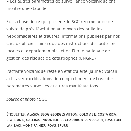
● Les autres paramètres de surveillance volcanique ont
montré une stabilité.
Sur la base de ce qui précède, le SGC recommande de
suivre de près l’évolution au moyen des bulletins
hebdomadaires et d’autres informations publiées par nos
canaux officiels, ainsi que des instructions des autorités
locales et départementales et de l’Unité nationale de
gestion des risques de catastrophes (UNGRD).
L’activité volcanique reste en état d’alerte. Jaune : Volcan
actif avec modifications du comportement de base des
paramètres surveillés et autres manifestations.
Source et photo :
SGC .
ÉTIQUETTES :
ALASKA
,
BLOG GEORGES VITTON
,
COLOMBIE
,
COSTA RICA
,
ETATS-UNIS
,
GALERAS
,
INDONESIE
,
LE CHAUDRON DE VULCAIN
,
LEWOTOBI
LAKI LAKI
,
MONT RAINIER
,
POAS
,
SPURR