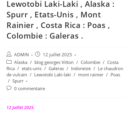
Lewotobi Laki-Laki , Alaska :
Spurr , Etats-Unis , Mont
Rainier , Costa Rica : Poas ,
Colombie : Galeras .
Auteur/autrice
Publication
ADMIN
12 juillet 2025
de
publiée :
Post
Alaska
/
blog georges Vitton
/
Colombie
/
Costa
la
category:
Rica
/
etats-unis
/
Galeras
/
Indonesie
/
Le chaudron
publication :
de vulcain
/
Lewotobi Laki-laki
/
mont rainier
/
Poas
/
Spurr
Commentaires
0 commentaire
de
la
publication :
12 Juillet 2025.