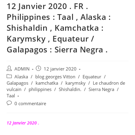
12 Janvier 2020 . FR .
Philippines : Taal , Alaska :
Shishaldin , Kamchatka :
Karymsky , Equateur /
Galapagos : Sierra Negra .
Auteur/autrice
Publication
ADMIN
12 janvier 2020
de
publiée :
Post
Alaska
/
blog georges Vitton
/
Equateur
/
la
category:
Galapagos
/
kamchatka
/
karymsky
/
Le chaudron de
publication :
vulcain
/
philippines
/
Shishaldin.
/
Sierra Negra
/
Taal
Commentaires
0 commentaire
de
la
publication :
12 Janvier 2020 .