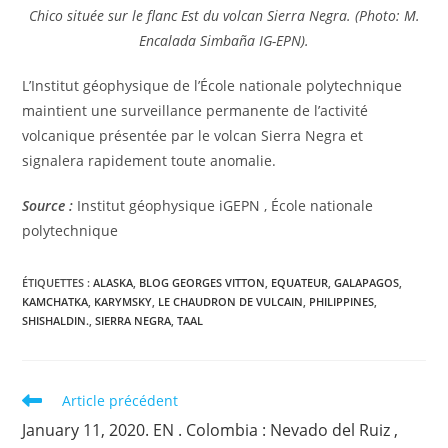
Chico située sur le flanc Est du volcan Sierra Negra. (Photo: M.
Encalada Simbaña IG-EPN).
L’Institut géophysique de l’École nationale polytechnique
maintient une surveillance permanente de l’activité
volcanique présentée par le volcan Sierra Negra et
signalera rapidement toute anomalie.
Source :
Institut géophysique iGEPN , École nationale
polytechnique
ÉTIQUETTES :
ALASKA
,
BLOG GEORGES VITTON
,
EQUATEUR
,
GALAPAGOS
,
KAMCHATKA
,
KARYMSKY
,
LE CHAUDRON DE VULCAIN
,
PHILIPPINES
,
SHISHALDIN.
,
SIERRA NEGRA
,
TAAL
Read
Article précédent
more
January 11, 2020. EN . Colombia : Nevado del Ruiz ,
articles