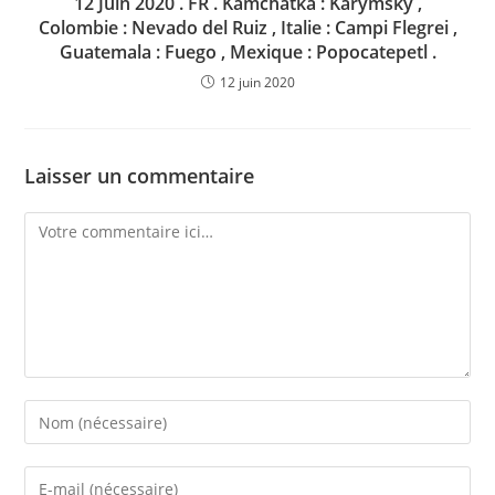
12 Juin 2020 . FR . Kamchatka : Karymsky ,
Colombie : Nevado del Ruiz , Italie : Campi Flegrei ,
Guatemala : Fuego , Mexique : Popocatepetl .
12 juin 2020
Laisser un commentaire
Comment
Enter
your
name
Enter