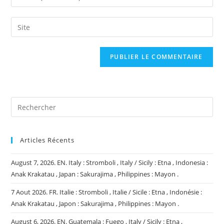
or
your
username
email
Saisir
to
address
l’URL
comment
to
de
comment
votre
site
(facultatif)
Articles Récents
August 7, 2026. EN. Italy : Stromboli , Italy / Sicily : Etna , Indonesia :
Anak Krakatau , Japan : Sakurajima , Philippines : Mayon .
7 Aout 2026. FR. Italie : Stromboli , Italie / Sicile : Etna , Indonésie :
Anak Krakatau , Japon : Sakurajima , Philippines : Mayon .
August 6, 2026. EN. Guatemala : Fuego , Italy / Sicily : Etna ,