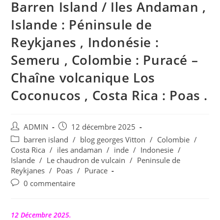
Barren Island / Iles Andaman ,
Islande : Péninsule de
Reykjanes , Indonésie :
Semeru , Colombie : Puracé –
Chaîne volcanique Los
Coconucos , Costa Rica : Poas .
Auteur/autrice
Publication
ADMIN
12 décembre 2025
de
publiée :
Post
barren island
/
blog georges Vitton
/
Colombie
/
la
category:
Costa Rica
/
iles andaman
/
inde
/
Indonesie
/
publication :
Islande
/
Le chaudron de vulcain
/
Peninsule de
Reykjanes
/
Poas
/
Purace
Commentaires
0 commentaire
de
la
publication :
12 Décembre 2025.