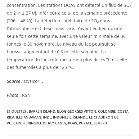
concentration. Les stations DOAS ont détecté un flux de SO₂
de 214 ± 27 t/j, inférieur à celui de la semaine précédente
(296 ± 48 t/j). La détection satellitaire de SO₂ dans
l’atmosphère est désormais rare, n’ayant eu lieu qu’une
seule fois cette semaine, avec une valeur minimale de 36
tonnes le 30 novembre. Le niveau du lac poursuit sa
hausse, augmentant de 0,6 m cette semaine. La
température du lac a été mesurée à plus de 75 °C et celle
des fumerolles à plus de 125 °C.
Source :
Ovsicori .
Photo
: RSN
ÉTIQUETTES :
BARREN ISLAND
,
BLOG GEORGES VITTON
,
COLOMBIE
,
COSTA
RICA
,
ILES ANDAMAN
,
INDE
,
INDONESIE
,
ISLANDE
,
LE CHAUDRON DE
VULCAIN
,
PENINSULE DE REYKJANES
,
POAS
,
PURACE
,
SEMERU