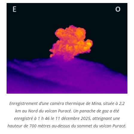
Enregistrement d’une caméra thermique de Mina, située à 2,2
km au Nord du volcan Puracé. Un panache de gaz a été
enregistré à 1 h 46 le 11 décembre 2025, atteignant une
hauteur de 700 mètres au-dessus du sommet du volcan Puracé.