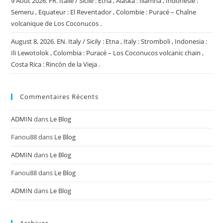
9 Aout 2026. FR. Italie / Sicile : Etna , Alaska : Iliamna , Indonésie :
Semeru , Equateur : El Reventador , Colombie : Puracé – Chaîne
volcanique de Los Coconucos .
August 8, 2026. EN. Italy / Sicily : Etna , Italy : Stromboli , Indonesia :
Ili Lewotolok , Colombia : Puracé – Los Coconucos volcanic chain ,
Costa Rica : Rincón de la Vieja .
Commentaires Récents
ADMIN
dans
Le Blog
Fanou88
dans
Le Blog
ADMIN
dans
Le Blog
Fanou88
dans
Le Blog
ADMIN
dans
Le Blog
Archives