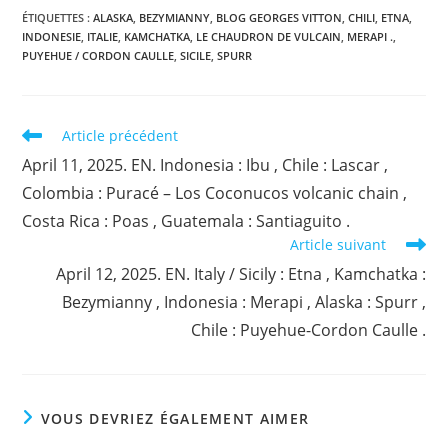
ÉTIQUETTES :
ALASKA
,
BEZYMIANNY
,
BLOG GEORGES VITTON
,
CHILI
,
ETNA
,
INDONESIE
,
ITALIE
,
KAMCHATKA
,
LE CHAUDRON DE VULCAIN
,
MERAPI .
,
PUYEHUE / CORDON CAULLE
,
SICILE
,
SPURR
Read
Article précédent
more
April 11, 2025. EN. Indonesia : Ibu , Chile : Lascar ,
articles
Colombia : Puracé – Los Coconucos volcanic chain ,
Costa Rica : Poas , Guatemala : Santiaguito .
Article suivant
April 12, 2025. EN. Italy / Sicily : Etna , Kamchatka :
Bezymianny , Indonesia : Merapi , Alaska : Spurr ,
Chile : Puyehue-Cordon Caulle .
VOUS DEVRIEZ ÉGALEMENT AIMER