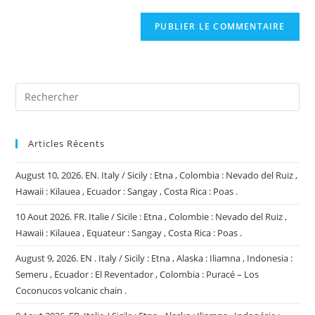
to
de
comment
votre
site
(facultatif)
Articles Récents
August 10, 2026. EN. Italy / Sicily : Etna , Colombia : Nevado del Ruiz ,
Hawaii : Kilauea , Ecuador : Sangay , Costa Rica : Poas .
10 Aout 2026. FR. Italie / Sicile : Etna , Colombie : Nevado del Ruiz ,
Hawaii : Kilauea , Equateur : Sangay , Costa Rica : Poas .
August 9, 2026. EN . Italy / Sicily : Etna , Alaska : Iliamna , Indonesia :
Semeru , Ecuador : El Reventador , Colombia : Puracé – Los
Coconucos volcanic chain .