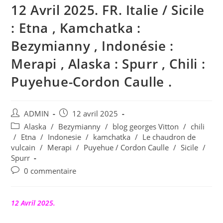
12 Avril 2025. FR. Italie / Sicile
: Etna , Kamchatka :
Bezymianny , Indonésie :
Merapi , Alaska : Spurr , Chili :
Puyehue-Cordon Caulle .
Auteur/autrice
Publication
ADMIN
12 avril 2025
de
publiée :
Post
Alaska
/
Bezymianny
/
blog georges Vitton
/
chili
la
category:
/
Etna
/
Indonesie
/
kamchatka
/
Le chaudron de
publication :
vulcain
/
Merapi
/
Puyehue / Cordon Caulle
/
Sicile
/
Spurr
Commentaires
0 commentaire
de
la
publication :
12 Avril 2025.