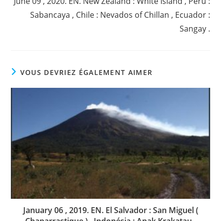
June 09 , 2020. EN. New Zealand : White Island , Peru :
Sabancaya , Chile : Nevados of Chillan , Ecuador :
Sangay .
VOUS DEVRIEZ ÉGALEMENT AIMER
January 06 , 2019. EN. El Salvador : San Miguel (
Chaparrastique ) , Indonésia : Anak Krakatau ,