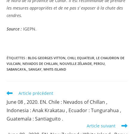
le Nord de la province de Cañar. Il est recommandé de prendre
les mesures appropriées et de ne pas s’ exposer à la chute des
cendres.
Source :
IGEPN.
ÉTIQUETTES :
BLOG GEORGES VITTON
,
CHILI
,
EQUATEUR
,
LE CHAUDRON DE
VULCAIN
,
NEVADOS DE CHILLAN
,
NOUVELLE ZÉLANDE
,
PEROU
,
SABANCAYA.
,
SANGAY
,
WHITE-ISLAND
Read
Article précédent
more
June 08 , 2020. EN. Chile : Nevados of Chillan ,
articles
Indonesia : Anak Krakatau , Ecuador : Tungurahua ,
Guatemala : Santiaguito .
Article suivant