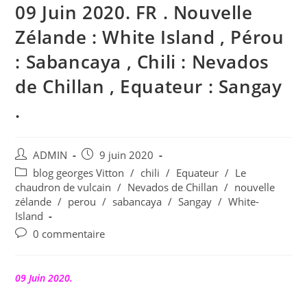
09 Juin 2020. FR . Nouvelle
Zélande : White Island , Pérou
: Sabancaya , Chili : Nevados
de Chillan , Equateur : Sangay
.
Auteur/autrice
Publication
ADMIN
9 juin 2020
de
publiée :
Post
blog georges Vitton
/
chili
/
Equateur
/
Le
la
category:
chaudron de vulcain
/
Nevados de Chillan
/
nouvelle
publication :
zélande
/
perou
/
sabancaya
/
Sangay
/
White-
Island
Commentaires
0 commentaire
de
la
publication :
09 Juin 2020.