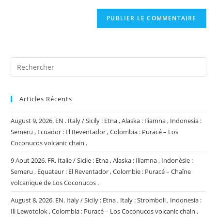
to
de
comment
votre
site
(facultatif)
Articles Récents
August 9, 2026. EN . Italy / Sicily : Etna , Alaska : Iliamna , Indonesia :
Semeru , Ecuador : El Reventador , Colombia : Puracé – Los
Coconucos volcanic chain .
9 Aout 2026. FR. Italie / Sicile : Etna , Alaska : Iliamna , Indonésie :
Semeru , Equateur : El Reventador , Colombie : Puracé – Chaîne
volcanique de Los Coconucos .
August 8, 2026. EN. Italy / Sicily : Etna , Italy : Stromboli , Indonesia :
Ili Lewotolok , Colombia : Puracé – Los Coconucos volcanic chain ,