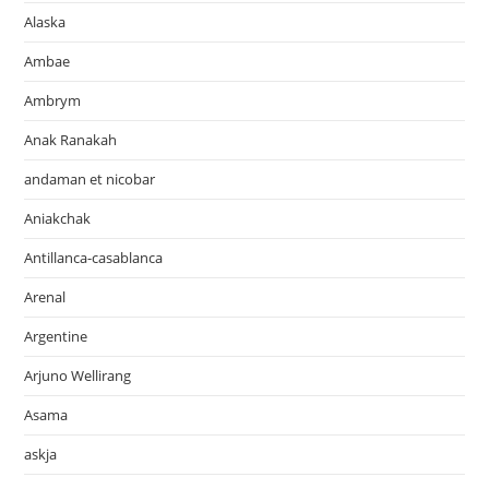
Alaska
Ambae
Ambrym
Anak Ranakah
andaman et nicobar
Aniakchak
Antillanca-casablanca
Arenal
Argentine
Arjuno Wellirang
Asama
askja