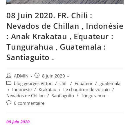
08 Juin 2020. FR. Chili :
Nevados de Chillan , Indonésie
: Anak Krakatau , Equateur :
Tungurahua , Guatemala :
Santiaguito .
Auteur/autrice
Publication
ADMIN
8 juin 2020
de
publiée :
Post
blog georges Vitton
/
chili
/
Equateur
/
guatemala
la
category:
/
Indonesie
/
Krakatau
/
Le chaudron de vulcain
/
publication :
Nevados de Chillan
/
Santiaguito
/
Tungurahua
Commentaires
0 commentaire
de
la
publication :
08 Juin 2020.