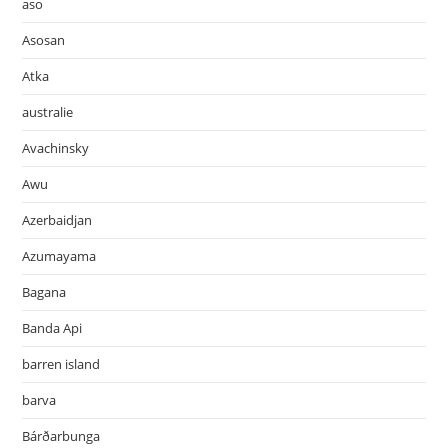
aso
Asosan
Atka
australie
Avachinsky
Awu
Azerbaidjan
Azumayama
Bagana
Banda Api
barren island
barva
Bárðarbunga