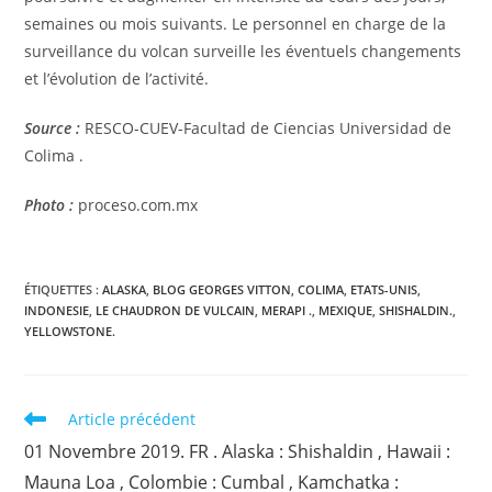
semaines ou mois suivants. Le personnel en charge de la
surveillance du volcan surveille les éventuels changements
et l’évolution de l’activité.
Source :
RESCO-CUEV-Facultad de Ciencias Universidad de
Colima .
Photo :
proceso.com.mx
ÉTIQUETTES :
ALASKA
,
BLOG GEORGES VITTON
,
COLIMA
,
ETATS-UNIS
,
INDONESIE
,
LE CHAUDRON DE VULCAIN
,
MERAPI .
,
MEXIQUE
,
SHISHALDIN.
,
YELLOWSTONE.
Read
Article précédent
more
01 Novembre 2019. FR . Alaska : Shishaldin , Hawaii :
articles
Mauna Loa , Colombie : Cumbal , Kamchatka :