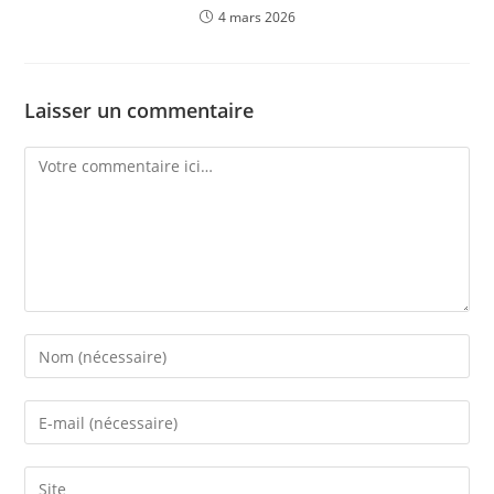
4 mars 2026
Laisser un commentaire
Comment
Enter
your
name
Enter
or
your
username
email
Saisir
to