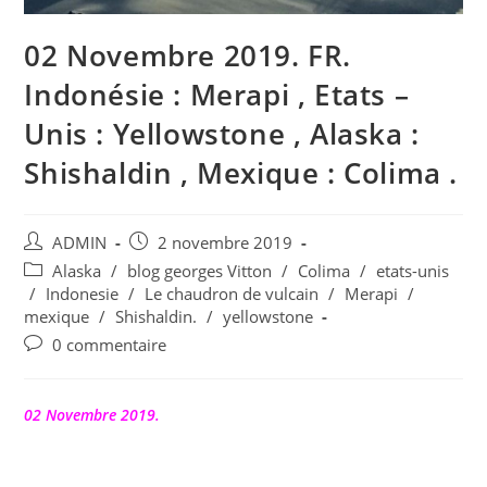
02 Novembre 2019. FR.
Indonésie : Merapi , Etats –
Unis : Yellowstone , Alaska :
Shishaldin , Mexique : Colima .
Auteur/autrice
Publication
ADMIN
2 novembre 2019
de
publiée :
Post
Alaska
/
blog georges Vitton
/
Colima
/
etats-unis
la
category:
/
Indonesie
/
Le chaudron de vulcain
/
Merapi
/
publication :
mexique
/
Shishaldin.
/
yellowstone
Commentaires
0 commentaire
de
la
publication :
02 Novembre 2019.