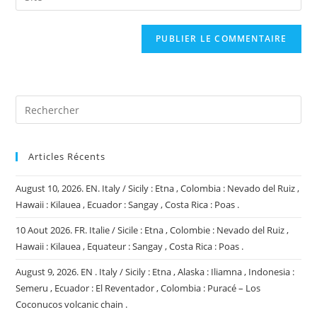
address
l’URL
comment
to
de
comment
votre
site
(facultatif)
Articles Récents
August 10, 2026. EN. Italy / Sicily : Etna , Colombia : Nevado del Ruiz ,
Hawaii : Kilauea , Ecuador : Sangay , Costa Rica : Poas .
10 Aout 2026. FR. Italie / Sicile : Etna , Colombie : Nevado del Ruiz ,
Hawaii : Kilauea , Equateur : Sangay , Costa Rica : Poas .
August 9, 2026. EN . Italy / Sicily : Etna , Alaska : Iliamna , Indonesia :
Semeru , Ecuador : El Reventador , Colombia : Puracé – Los
Coconucos volcanic chain .