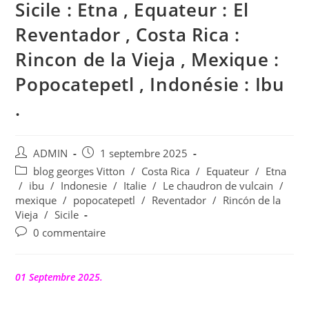
Sicile : Etna , Equateur : El
Reventador , Costa Rica :
Rincon de la Vieja , Mexique :
Popocatepetl , Indonésie : Ibu
.
Auteur/autrice
Publication
ADMIN
1 septembre 2025
de
publiée :
Post
blog georges Vitton
/
Costa Rica
/
Equateur
/
Etna
la
category:
/
ibu
/
Indonesie
/
Italie
/
Le chaudron de vulcain
/
publication :
mexique
/
popocatepetl
/
Reventador
/
Rincón de la
Vieja
/
Sicile
Commentaires
0 commentaire
de
la
publication :
01 Septembre 2025.