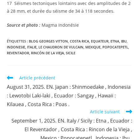
17 Séismes tectoniques lointains avec des amplitudes de 2
à 28 mm, et durée du séisme de 34 à 118 secondes.
Source et photo :
Magma Indonésie
ÉTIQUETTES :
BLOG GEORGES VITTON
,
COSTA RICA
,
EQUATEUR
,
ETNA
,
IBU
,
INDONESIE
,
ITALIE
,
LE CHAUDRON DE VULCAIN
,
MEXIQUE
,
POPOCATEPETL
,
REVENTADOR
,
RINCÓN DE LA VIEJA
,
SICILE
Read
Article précédent
more
August 31, 2025. EN. Japan : Shinmoedake , Indonesia
articles
: Lewotobi Laki-laki , Ecuador : Sangay , Hawaii :
Kilauea , Costa Rica : Poas .
Article suivant
September 1, 2025. EN. Italy / Sicily : Etna , Ecuador :
El Reventador , Costa Rica : Rincon de la Vieja ,
Mexico : Popocatepetl , Indonesia : Ibu .