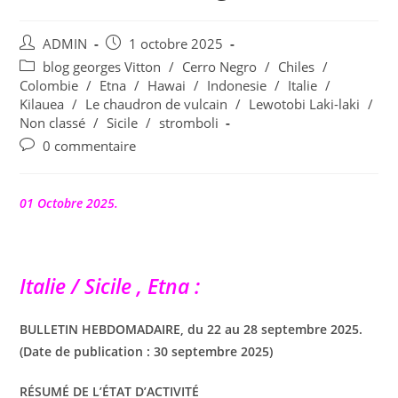
Auteur/autrice
Publication
ADMIN
1 octobre 2025
de
publiée :
Post
blog georges Vitton
/
Cerro Negro
/
Chiles
/
la
category:
Colombie
/
Etna
/
Hawai
/
Indonesie
/
Italie
/
publication :
Kilauea
/
Le chaudron de vulcain
/
Lewotobi Laki-laki
/
Non classé
/
Sicile
/
stromboli
Commentaires
0 commentaire
de
la
publication :
01 Octobre 2025.
Italie / Sicile , Etna :
BULLETIN HEBDOMADAIRE, du 22 au 28 septembre 2025.
(Date de publication : 30 septembre 2025)
RÉSUMÉ DE L’ÉTAT D’ACTIVITÉ