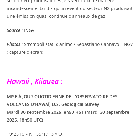
secteur N1 produisait des jets verticaux de matière
incandescente, tandis qu’un évent du secteur N2 produisait
une émission quasi continue d’anneaux de gaz.
Source :
INGV
Photos :
Stromboli stati d’animo / Sebastiano Cannavo , INGV
( capture d’écran)
Hawaii , Kilauea :
MISE À JOUR QUOTIDIENNE DE L’OBSERVATOIRE DES
VOLCANES D’HAWAÏ, U.S. Geological Survey
Mardi 30 septembre 2025, 8h50 HST (mardi 30 septembre
2025, 18h50 UTC)
19°25’16 » N 155°17’13 » O,