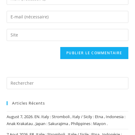
your
name
Enter
or
your
username
email
Saisir
to
address
l’URL
comment
to
de
comment
votre
site
(facultatif)
Articles Récents
August 7, 2026. EN. Italy : Stromboli , Italy / Sicily : Etna , Indonesia :
Anak Krakatau , Japan : Sakurajima , Philippines : Mayon .
7 Aout 2026. FR. Italie : Stromboli , Italie / Sicile : Etna , Indonésie :