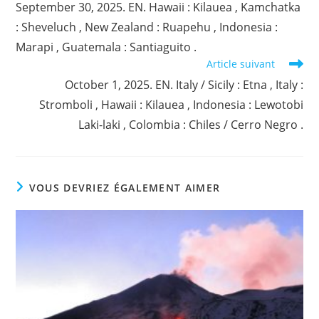
September 30, 2025. EN. Hawaii : Kilauea , Kamchatka
articles
: Sheveluch , New Zealand : Ruapehu , Indonesia :
Marapi , Guatemala : Santiaguito .
Article suivant
October 1, 2025. EN. Italy / Sicily : Etna , Italy :
Stromboli , Hawaii : Kilauea , Indonesia : Lewotobi
Laki-laki , Colombia : Chiles / Cerro Negro .
VOUS DEVRIEZ ÉGALEMENT AIMER