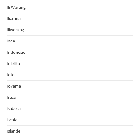
Ili Werung
Iliamna
Iliwerung
inde
Indonesie
Inielika
Ioto
Ioyama
Irazu
isabella
ischia
Islande