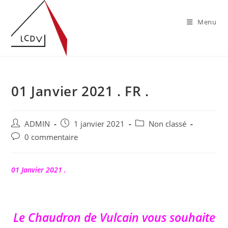
Skip
to
Menu
content
01 Janvier 2021 . FR .
Auteur/autrice
Publication
Post
ADMIN
1 janvier 2021
Non classé
de
publiée :
category:
Commentaires
0 commentaire
la
de
publication :
la
publication :
01 Janvier 2021 .
Le Chaudron de Vulcain vous souhaite