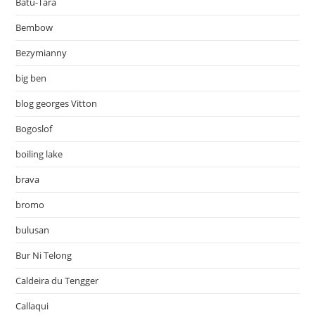
Batu-Tara
Bembow
Bezymianny
big ben
blog georges Vitton
Bogoslof
boiling lake
brava
bromo
bulusan
Bur Ni Telong
Caldeira du Tengger
Callaqui