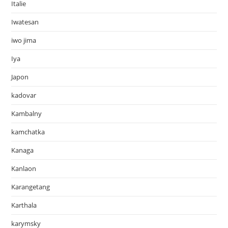
Italie
Iwatesan
iwo jima
Iya
Japon
kadovar
Kambalny
kamchatka
Kanaga
Kanlaon
Karangetang
Karthala
karymsky