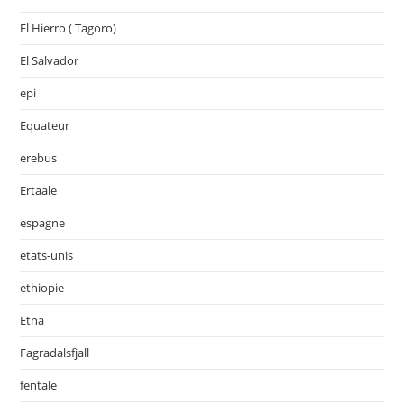
El Hierro ( Tagoro)
El Salvador
epi
Equateur
erebus
Ertaale
espagne
etats-unis
ethiopie
Etna
Fagradalsfjall
fentale