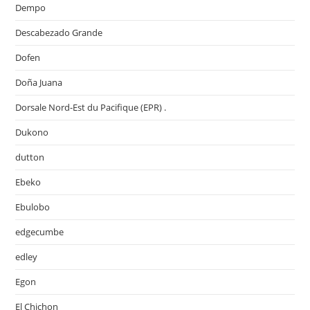
Dempo
Descabezado Grande
Dofen
Doña Juana
Dorsale Nord-Est du Pacifique (EPR) .
Dukono
dutton
Ebeko
Ebulobo
edgecumbe
edley
Egon
El Chichon