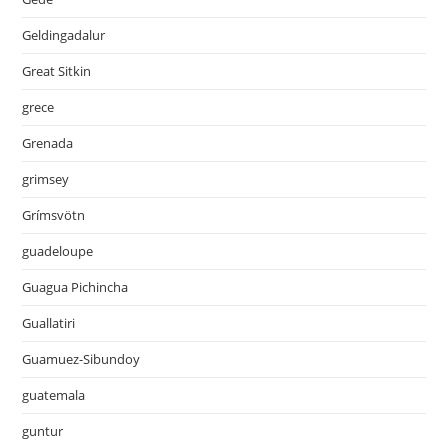
Geldingadalur
Great Sitkin
grece
Grenada
grimsey
Grímsvötn
guadeloupe
Guagua Pichincha
Guallatiri
Guamuez-Sibundoy
guatemala
guntur