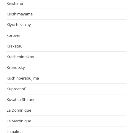
Kirishima
Kirishimayama
Klyuchevskoy
korovin
Krakatau
Krasheninnikov
Kronotsky
Kuchinoerabujima
Kupreanof
Kusatsu-Shirane
La Dominique
La Martinique
La palma