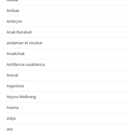
Ambae
Ambrym
Anak Ranakah
andaman et nicobar
Aniakchak
Antillanca-casablanca
Arenal
Argentine
Arjuno Wellirang
Asama
askja
aso