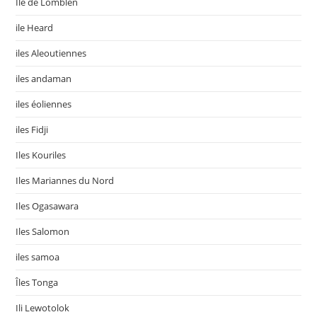
Ile de Lomblen
ile Heard
iles Aleoutiennes
iles andaman
iles éoliennes
iles Fidji
Iles Kouriles
Iles Mariannes du Nord
Iles Ogasawara
Iles Salomon
iles samoa
Îles Tonga
Ili Lewotolok