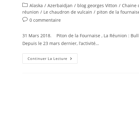
de
publiée :
Post
Alaska
/
Azerbaidjan
/
blog georges Vitton
/
Chaine 
la
category:
réunion
/
Le chaudron de vulcain
/
piton de la fournais
publication :
Commentaires
0 commentaire
de
la
31 Mars 2018. Piton de la Fournaise , La Réunion : Bull
publication :
Depuis le 23 mars dernier, l’activité…
31
Continuer La Lecture
Mars
2018.
FR.
Piton
De
La
Fournaise
,
Cleveland
,
Galeras
,
Volcan
De
Boue
« Ayrantokan »
,
Chaine