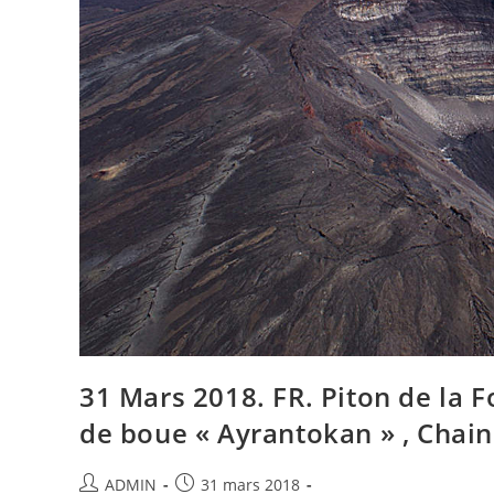
31 Mars 2018. FR. Piton de la F
de boue « Ayrantokan » , Chain
Auteur/autrice
Publication
ADMIN
31 mars 2018