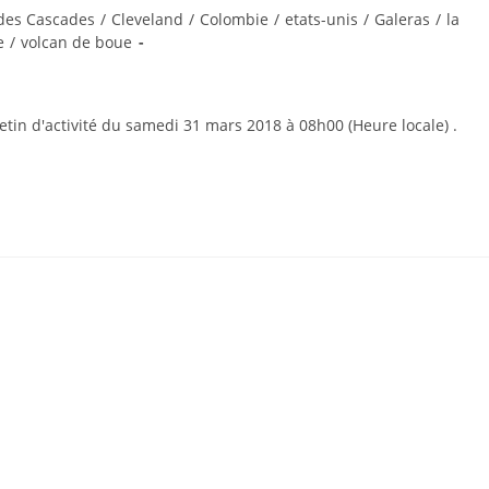
des Cascades
/
Cleveland
/
Colombie
/
etats-unis
/
Galeras
/
la
e
/
volcan de boue
etin d'activité du samedi 31 mars 2018 à 08h00 (Heure locale) .