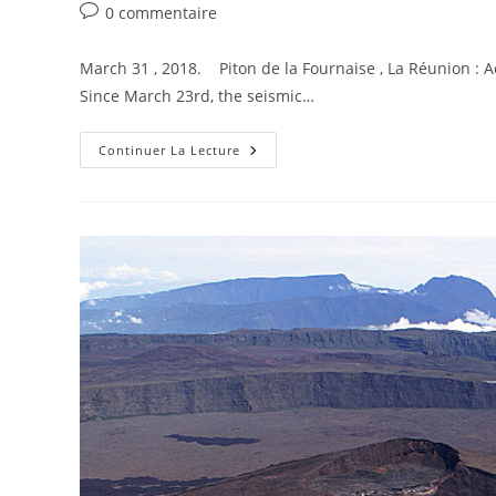
publication :
Commentaires
0 commentaire
de
la
March 31 , 2018. Piton de la Fournaise , La Réunion : Ac
publication :
Since March 23rd, the seismic…
March
Continuer La Lecture
31
,
2018.
EN.
Piton
De
La
Fournaise
,
Cleveland
,
Galeras
,
Mud
Volcano
« Ayrantokan »
,
Cascade
Range
Volcanoes
.