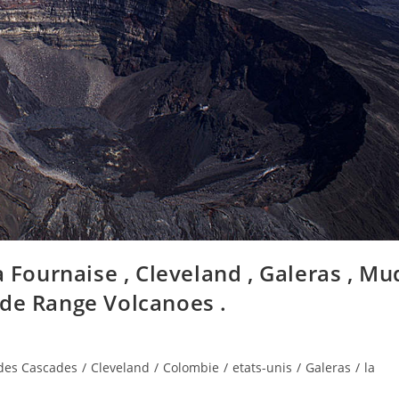
a Fournaise , Cleveland , Galeras , Mu
ade Range Volcanoes .
des Cascades
/
Cleveland
/
Colombie
/
etats-unis
/
Galeras
/
la