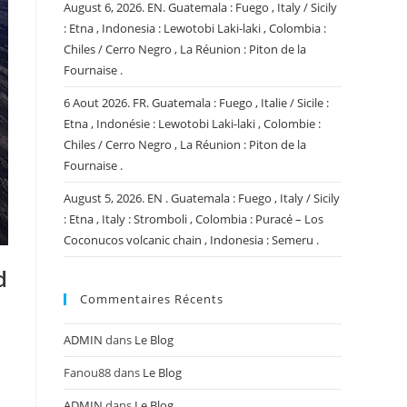
August 6, 2026. EN. Guatemala : Fuego , Italy / Sicily
: Etna , Indonesia : Lewotobi Laki-laki , Colombia :
Chiles / Cerro Negro , La Réunion : Piton de la
Fournaise .
6 Aout 2026. FR. Guatemala : Fuego , Italie / Sicile :
Etna , Indonésie : Lewotobi Laki-laki , Colombie :
Chiles / Cerro Negro , La Réunion : Piton de la
Fournaise .
August 5, 2026. EN . Guatemala : Fuego , Italy / Sicily
: Etna , Italy : Stromboli , Colombia : Puracé – Los
Coconucos volcanic chain , Indonesia : Semeru .
d
Commentaires Récents
ADMIN
dans
Le Blog
Fanou88
dans
Le Blog
ADMIN
dans
Le Blog